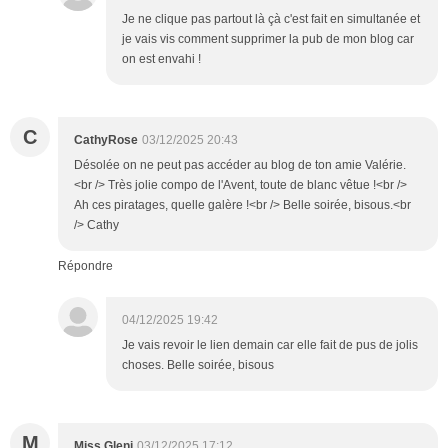
Je ne clique pas partout là çà c'est fait en simultanée et
je vais vis comment supprimer la pub de mon blog car
on est envahi !
C
CathyRose
03/12/2025 20:43
Désolée on ne peut pas accéder au blog de ton amie Valérie.
<br /> Très jolie compo de l'Avent, toute de blanc vêtue !<br />
Ah ces piratages, quelle galère !<br /> Belle soirée, bisous.<br
/> Cathy
Répondre
04/12/2025 19:42
Je vais revoir le lien demain car elle fait de pus de jolis
choses. Belle soirée, bisous
M
Miss Gleni
03/12/2025 17:12