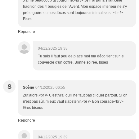
J'aime beaucoup ta couronne.<br /> Je n'ai jamais fait cette
tradition des 4 bougies de l'Avent. Mon espace intérieur ne s'y
prête guère et mes décos sont toujours minimalistes...<br />
Bises
Répondre
04/12/2025 19:38
Tu sais il faut peu de place moi ma déco tient sur le
couvercle d'un coffre. Bonne soirée, bises
S
Soène
04/12/2025 06:55
Zut alors.<br /> C'est vrai qu'il ne faut pas cliquer partout. Si on
n'est pas sûr, mieux vaut s'abstenir.<br /> Bon courage<br />
Gros bisous
Répondre
04/12/2025 19:39