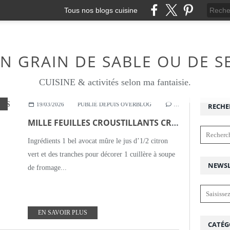
Tous nos blogs cuisine
N GRAIN DE SABLE OU DE S
CUISINE & activités selon ma fantaisie.
,
FESTIVITÉS
19/03/2026
PUBLIÉ DEPUIS OVERBLOG
…
RECHE
MILLE FEUILLES CROUSTILLANTS CRABE-AVOCAT
Ingrédients 1 bel avocat mûre le jus d’1/2 citron
vert et des tranches pour décorer 1 cuillère à soupe
NEWSL
de fromage...
EN SAVOIR PLUS
CATÉG