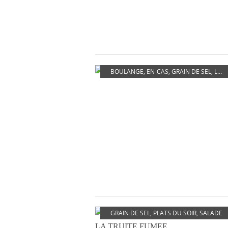
BOULANGE
,
EN-CAS
,
GRAIN DE SEL
,
LES MARMITONNES
GRAIN DE SEL
,
PLATS DU SOIR
,
SALADE