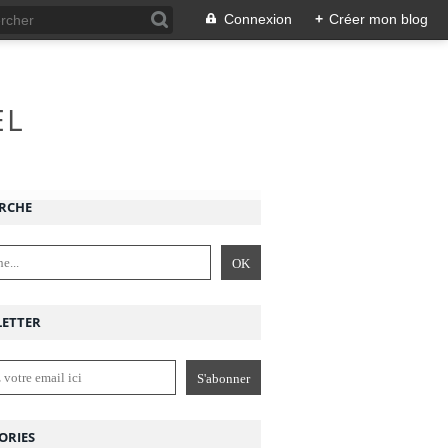
Connexion
+
Créer mon blog
EL
RCHE
ETTER
ORIES