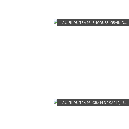
AU FIL DU TEMPS
,
ENCOURS
,
GRAIN DE SABLE
AU FIL DU TEMPS
,
GRAIN DE SABLE
,
UN REGARD, UN PARTAGE