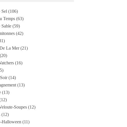
 Sel
(106)
Du Temps
(63)
 Sable
(59)
mitonnes
(42)
31)
 De La Mer
(21)
(20)
atchers
(16)
5)
 Soir
(14)
gnement
(13)
e
(13)
(12)
Veloute-Soupes
(12)
s
(12)
-Halloween
(11)