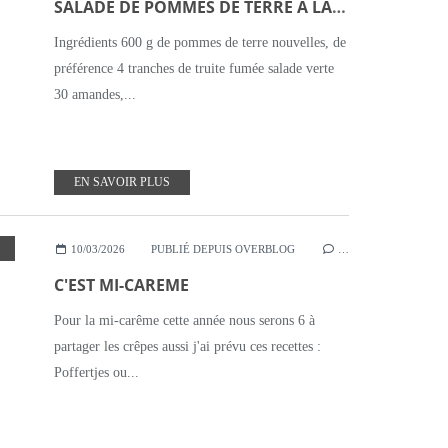
SALADE DE POMMES DE TERRE A LA TRUITE FUMEE
Ingrédients 600 g de pommes de terre nouvelles, de
préférence 4 tranches de truite fumée salade verte
30 amandes,...
EN SAVOIR PLUS
,
GRAIN DE SEL
10/03/2026
PUBLIÉ DEPUIS OVERBLOG
…
C'EST MI-CAREME
Pour la mi-carême cette année nous serons 6 à
partager les crêpes aussi j'ai prévu ces recettes :
Poffertjes ou...