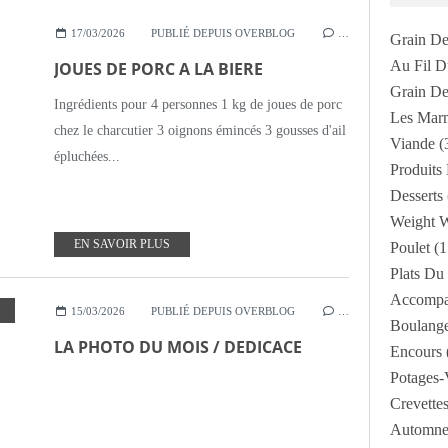
17/03/2026
PUBLIÉ DEPUIS OVERBLOG
…
Grain De
Au Fil 
JOUES DE PORC A LA BIERE
Grain De
Ingrédients pour 4 personnes 1 kg de joues de porc
Les Mar
chez le charcutier 3 oignons émincés 3 gousses d'ail
Viande
(
épluchées...
Produits
Desserts
Weight W
EN SAVOIR PLUS
Poulet
(1
Plats Du
Accompa
,
LA PHOTO DU MOIS
15/03/2026
PUBLIÉ DEPUIS OVERBLOG
…
Boulang
LA PHOTO DU MOIS / DEDICACE
Encours
Potages-
Crevette
Automne