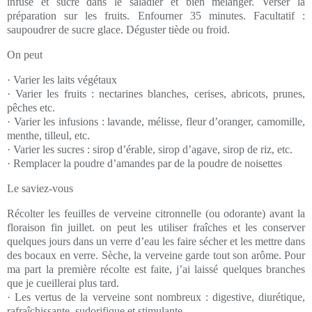
infusé et sucré dans le saladier et bien mélanger. Verser la
préparation sur les fruits. Enfourner 35 minutes. Facultatif :
saupoudrer de sucre glace. Déguster tiède ou froid.
On peut
· Varier les laits végétaux
· Varier les fruits : nectarines blanches, cerises, abricots, prunes,
pêches etc.
· Varier les infusions : lavande, mélisse, fleur d’oranger, camomille,
menthe, tilleul, etc.
· Varier les sucres : sirop d’érable, sirop d’agave, sirop de riz, etc.
· Remplacer la poudre d’amandes par de la poudre de noisettes
Le saviez-vous
Récolter les feuilles de verveine citronnelle (ou odorante) avant la
floraison fin juillet. on peut les utiliser fraîches et les conserver
quelques jours dans un verre d’eau les faire sécher et les mettre dans
des bocaux en verre. Sèche, la verveine garde tout son arôme. Pour
ma part la première récolte est faite, j’ai laissé quelques branches
que je cueillerai plus tard.
· Les vertus de la verveine sont nombreux : digestive, diurétique,
rafraîchissante, sudorifique et stimulante.