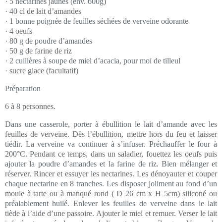
· 5 nectarines jaunes (env. 600g)
· 40 cl de lait d’amandes
· 1 bonne poignée de feuilles séchées de verveine odorante
· 4 oeufs
· 80 g de poudre d’amandes
· 50 g de farine de riz
· 2 cuillères à soupe de miel d’acacia, pour moi de tilleul
· sucre glace (facultatif)
Préparation
6 à 8 personnes.
Dans une casserole, porter à ébullition le lait d’amande avec les
feuilles de verveine. Dès l’ébullition, mettre hors du feu et laisser
tiédir. La verveine va continuer à s’infuser. Préchauffer le four à
200°C. Pendant ce temps, dans un saladier, fouettez les oeufs puis
ajouter la poudre d’amandes et la farine de riz. Bien mélanger et
réserver. Rincer et essuyer les nectarines. Les dénoyauter et couper
chaque nectarine en 8 tranches. Les disposer joliment au fond d’un
moule à tarte ou à manqué rond ( D 26 cm x H 5cm) siliconé ou
préalablement huilé. Enlever les feuilles de verveine dans le lait
tiède à l’aide d’une passoire. Ajouter le miel et remuer. Verser le lait