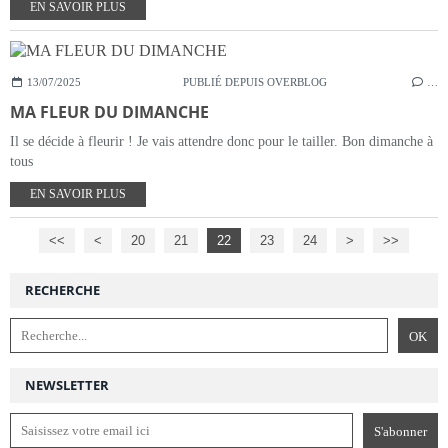
EN SAVOIR PLUS
13/07/2025
PUBLIÉ DEPUIS OVERBLOG
…
MA FLEUR DU DIMANCHE
Il se décide à fleurir ! Je vais attendre donc pour le tailler. Bon dimanche à
tous
EN SAVOIR PLUS
<<
<
10
20
21
22
23
24
>
>>
RECHERCHE
NEWSLETTER