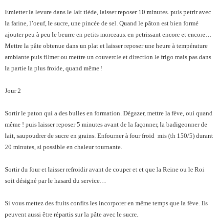
Emietter la levure dans le lait tiède, laisser reposer 10 minutes. puis petrir avec
la farine, l’oeuf, le sucre, une pincée de sel. Quand le pâton est bien formé
ajouter peu à peu le beurre en petits morceaux en petrissant encore et encore…
Mettre la pâte obtenue dans un plat et laisser reposer une heure à température
ambiante puis filmer ou mettre un couvercle et direction le frigo mais pas dans
la partie la plus froide, quand même !
Jour 2
Sortir le paton qui a des bulles en formation. Dégazer, mettre la fève, oui quand
même ! puis laisser reposer 5 minutes avant de la façonner, la badigeonner de
lait, saupoudrer de sucre en grains. Enfourner à four froid mis (th 150/5) durant
20 minutes, si possible en chaleur tournante.
Sortir du four et laisser refroidir avant de couper et et que la Reine ou le Roi
soit désigné par le hasard du service…
Si vous mettez des fruits confits les incorporer en même temps que la fève. Ils
peuvent aussi être répartis sur la pâte avec le sucre.