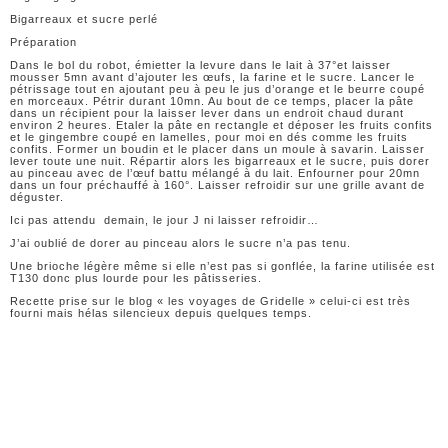
Bigarreaux et sucre perlé
Préparation
Dans le bol du robot, émietter la levure dans le lait à 37°et laisser
mousser 5mn avant d’ajouter les œufs, la farine et le sucre. Lancer le
pétrissage tout en ajoutant peu à peu le jus d’orange et le beurre coupé
en morceaux. Pétrir durant 10mn. Au bout de ce temps, placer la pâte
dans un récipient pour la laisser lever dans un endroit chaud durant
environ 2 heures. Etaler la pâte en rectangle et déposer les fruits confits
et le gingembre coupé en lamelles, pour moi en dés comme les fruits
confits. Former un boudin et le placer dans un moule à savarin. Laisser
lever toute une nuit. Répartir alors les bigarreaux et le sucre, puis dorer
au pinceau avec de l’œuf battu mélangé à du lait. Enfourner pour 20mn
dans un four préchauffé à 160°. Laisser refroidir sur une grille avant de
déguster.
Ici pas attendu demain, le jour J ni laisser refroidir…
J’ai oublié de dorer au pinceau alors le sucre n’a pas tenu.
Une brioche légère même si elle n’est pas si gonflée, la farine utilisée est
T130 donc plus lourde pour les pâtisseries.
Recette prise sur le blog « les voyages de Gridelle » celui-ci est très
fourni mais hélas silencieux depuis quelques temps.