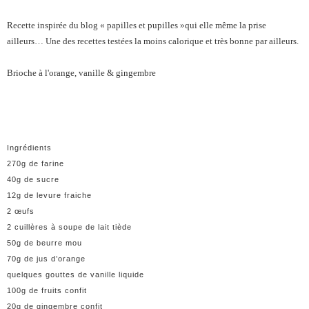
Recette inspirée du blog « papilles et pupilles »qui elle même la prise
ailleurs… Une des recettes testées la moins calorique et très bonne par ailleurs.
Brioche à l'orange, vanille & gingembre
Ingrédients
270g de farine
40g de sucre
12g de levure fraiche
2 œufs
2 cuillères à soupe de lait tiède
50g de beurre mou
70g de jus d’orange
quelques gouttes de vanille liquide
100g de fruits confit
20g de gingembre confit